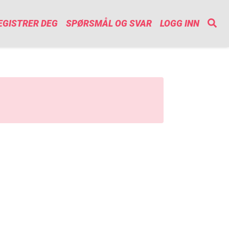
EGISTRER DEG
SPØRSMÅL OG SVAR
LOGG INN